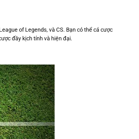
League of Legends, và CS. Bạn có thể cá cược
ược đầy kịch tính và hiện đại.