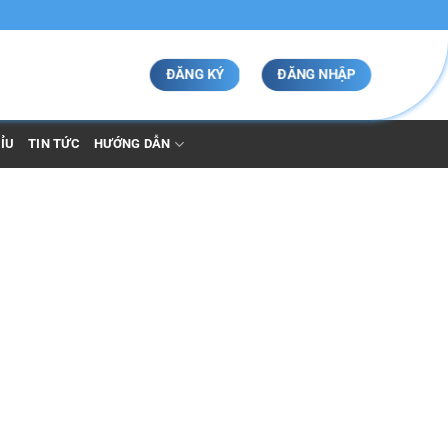
ĐĂNG KÝ
ĐĂNG NHẬP
XỈU
TIN TỨC
HƯỚNG DẪN