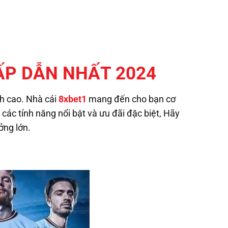
ẤP DẪN NHẤT 2024
h cao. Nhà cái
8xbet1
mang đến cho bạn cơ
 các tính năng nổi bật và ưu đãi đặc biệt, Hãy
ởng lớn.
o