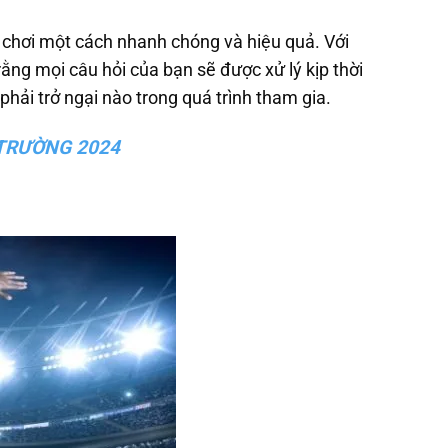
 chơi một cách nhanh chóng và hiệu quả. Với
ằng mọi câu hỏi của bạn sẽ được xử lý kịp thời
hải trở ngại nào trong quá trình tham gia.
 TRƯỜNG 2024