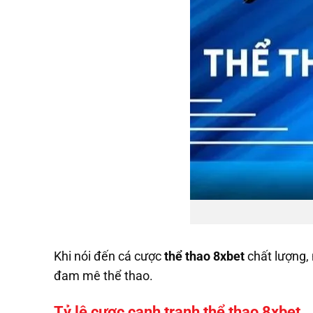
Khi nói đến cá cược
thể thao 8xbet
chất lượng, 
đam mê thể thao.
Tỷ lệ cược cạnh tranh thể thao 8xbet