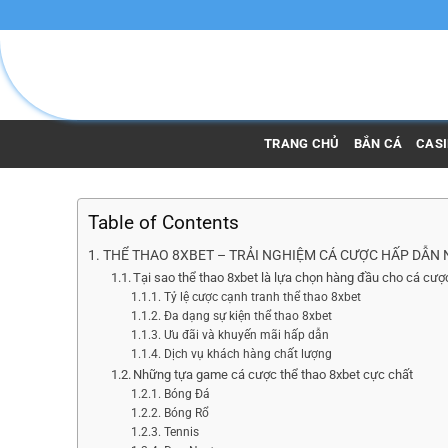
Skip
to
content
TRANG CHỦ
BẮN CÁ
CAS
Table of Contents
THỂ THAO 8XBET – TRẢI NGHIỆM CÁ CƯỢC HẤP DẪN 
Tại sao thể thao 8xbet là lựa chọn hàng đầu cho cá cượ
Tỷ lệ cược cạnh tranh thể thao 8xbet
Đa dạng sự kiện thể thao 8xbet
Ưu đãi và khuyến mãi hấp dẫn
Dịch vụ khách hàng chất lượng
Những tựa game cá cược thể thao 8xbet cực chất
Bóng Đá
Bóng Rổ
Tennis