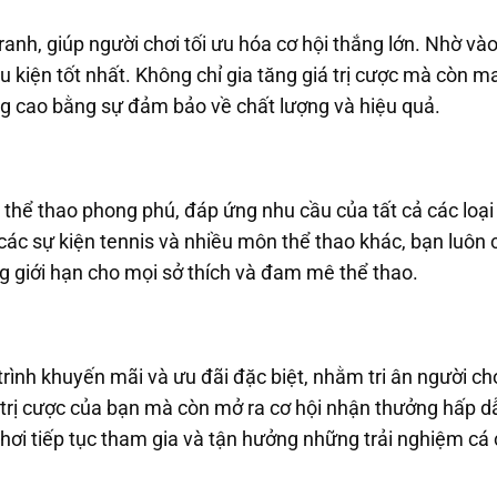
tranh, giúp người chơi tối ưu hóa cơ hội thắng lớn. Nhờ v
u kiện tốt nhất. Không chỉ gia tăng giá trị cược mà còn ma
g cao bằng sự đảm bảo về chất lượng và hiệu quả.
hể thao phong phú, đáp ứng nhu cầu của tất cả các loại
các sự kiện tennis và nhiều môn thể thao khác, bạn luôn 
 giới hạn cho mọi sở thích và đam mê thể thao.
ình khuyến mãi và ưu đãi đặc biệt, nhằm tri ân người ch
trị cược của bạn mà còn mở ra cơ hội nhận thưởng hấp dẫn
hơi tiếp tục tham gia và tận hưởng những trải nghiệm cá 