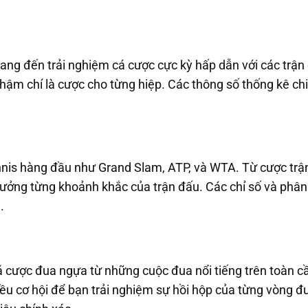
ng đến trải nghiệm cá cược cực kỳ hấp dẫn với các trận 
hậm chí là cược cho từng hiệp. Các thông số thống kê chi 
nnis hàng đầu như Grand Slam, ATP, và WTA. Từ cược trận
ưởng từng khoảnh khắc của trận đấu. Các chỉ số và phân 
.
cá cược đua ngựa từ những cuộc đua nổi tiếng trên toàn 
u cơ hội để bạn trải nghiệm sự hồi hộp của từng vòng đua