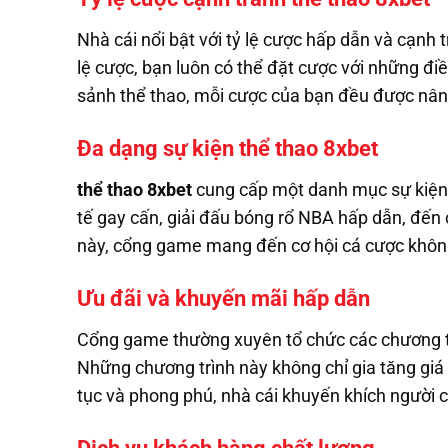
Nhà cái nổi bật với tỷ lệ cược hấp dẫn và cạnh 
lệ cược, bạn luôn có thể đặt cược với những điề
sảnh thể thao, mỗi cược của bạn đều được nân
Đa dạng sự kiện thể thao 8xbet
thể thao 8xbet
cung cấp một danh mục sự kiện t
tế gay cấn, giải đấu bóng rổ NBA hấp dẫn, đến 
này, cổng game mang đến cơ hội cá cược không
Ưu đãi và khuyến mãi hấp dẫn
Cổng game thường xuyên tổ chức các chương tr
Những chương trình này không chỉ gia tăng giá 
tục và phong phú, nhà cái khuyến khích người c