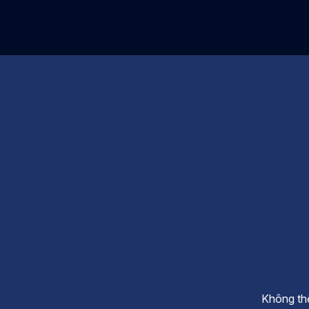
Không thể