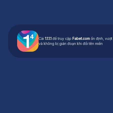
Cài
1.1.1.1
để truy cập
Fabet.com
ổn định, vượt
và không bị gián đoạn khi đổi tên miền