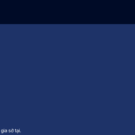
ia sở tại.